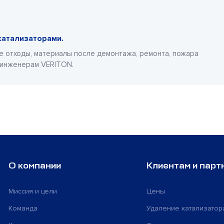
катализаторами.
е отходы, материалы после демонтажа, ремонта, пожара
 инженерам VERITON.
О компании
Клиентам и парт
Миссия и цели
Цены
Команда
Удаление катализатор