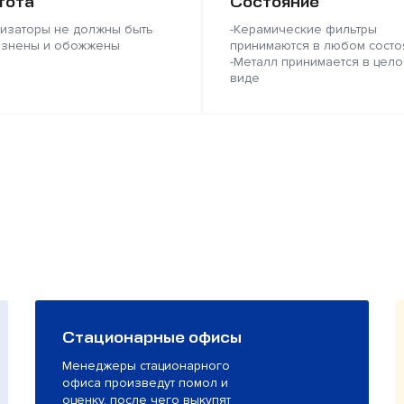
тота
Состояние
лизаторы не должны быть
-Керамические фильтры
язнены и обожжены
принимаются в любом состо
-Металл принимается в цело
виде
Стационарные офисы
Менеджеры стационарного
офиса произведут помол и
оценку, после чего выкупят