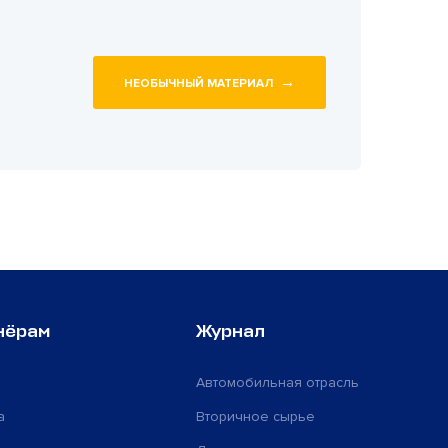
→
НЕОБЫЧНЫЙ МАТЕРИАЛ
нёрам
Журнал
Автомобильная отрасль
а
Вторичное сырье