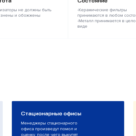
тота
Состояние
лизаторы не должны быть
-Керамические фильтры
язнены и обожжены
принимаются в любом состо
-Металл принимается в цело
виде
Стационарные офисы
Менеджеры стационарного
офиса произведут помол и
оценку, после чего выкупят