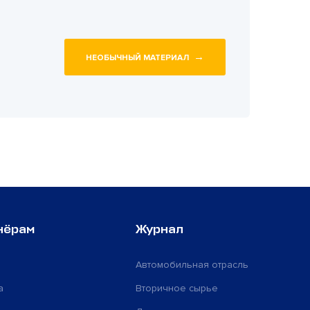
→
НЕОБЫЧНЫЙ МАТЕРИАЛ
нёрам
Журнал
Автомобильная отрасль
а
Вторичное сырье