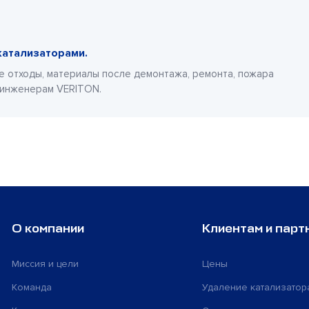
катализаторами.
е отходы, материалы после демонтажа, ремонта, пожара
 инженерам VERITON.
О компании
Клиентам и парт
Миссия и цели
Цены
Команда
Удаление катализатор