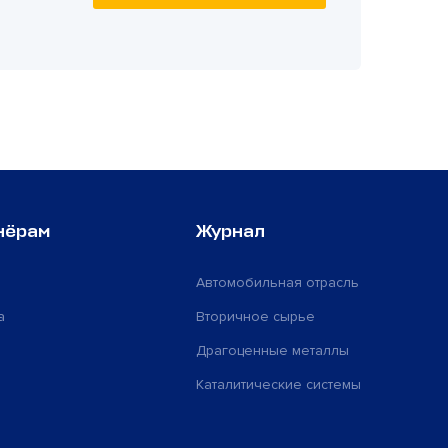
нёрам
Журнал
Автомобильная отрасль
а
Вторичное сырье
Драгоценные металлы
Каталитические системы