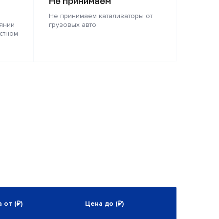
Не принимаем
Не принимаем катализаторы от
янии
грузовых авто
стном
 от (₽)
Цена до (₽)