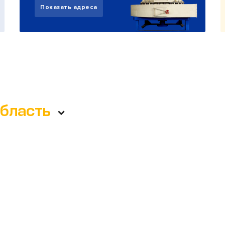
Показать адреса
область