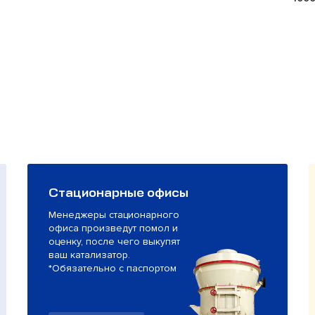
Стационарные офисы
Менеджеры стационарного
офиса произведут помол и
оценку, после чего выкупят
ваш катализатор.
*Обязательно с паспортом