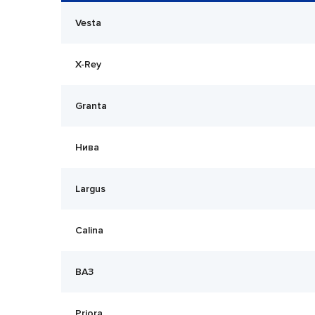
Vesta
X-Rey
Granta
Нива
Largus
Calina
ВАЗ
Priora