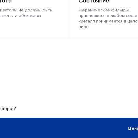
тота
Состояние
лизаторы не должны быть
-Керамические фильтры
язнены и обожжены
принимаются в любом состо
-Металл принимается в цело
виде
заторов*
Цена