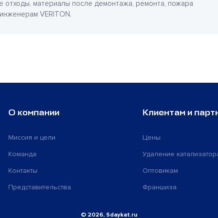
е отходы, материалы после демонтажа, ремонта, пожара
 инженерам VERITON.
О компании
Клиентам и парт
Миссия и цели
Цены
Команда
Удаление катализатор
Контакты
Оптовикам
Представительства
Франшиза
© 2026, Sdaykat.ru