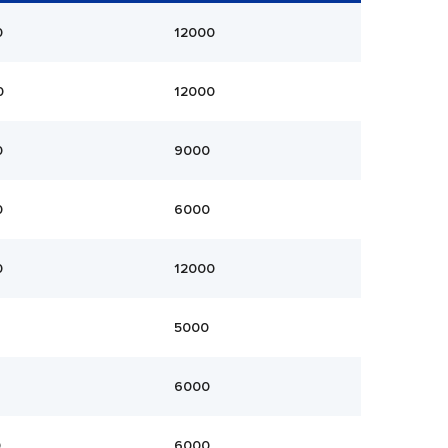
0
12000
0
12000
0
9000
0
6000
0
12000
5000
6000
0
6000