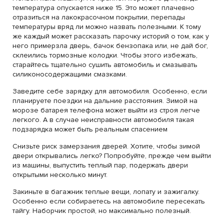
температура опускается ниже 15. Это может плачевно
отразиться на лакокрасочном покрытии, перепады
температуры вряд ли можно назвать полезными. К тому
же каждый может рассказать парочку историй о том, как у
него примерзла дверь, бачок бензопака или, не дай бог,
склеились тормозные колодки. Чтобы этого избежать,
старайтесь тщательно сушить автомобиль и смазывать
силиконосодержащими смазками.
Заведите себе зарядку для автомобиля. Особенно, если
планируете поездки на дальние расстояния. Зимой на
морозе батарея телефона может выйти из строя легче
легкого. А в случае неисправности автомобиля такая
подзарядка может быть реальным спасением
Снизьте риск замерзания дверей. Хотите, чтобы зимой
двери открывались легко? Попробуйте, прежде чем выйти
из машины, выпустить теплый пар, подержать двери
открытыми несколько минут.
Закиньте в багажник теплые вещи, лопату и зажигалку.
Особенно если собираетесь на автомобиле пересекать
тайгу. Наборчик простой, но максимально полезный.