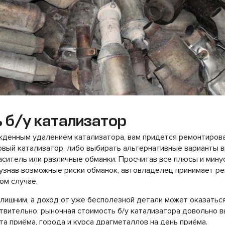
 б/у катализатор
жденным удалением катализатора, вам придется ремонтирова
овый катализатор, либо выбирать альтернативные варианты в
аситель или различные обманки. Просчитав все плюсы и мину
узнав возможные риски обманок, автовладелец принимает ре
ом случае.
лишним, а доход от уже бесполезной детали может оказатьс
вительно, рыночная стоимость б/у катализатора довольно в
та приёма, города и курса драгметаллов на день приёма.