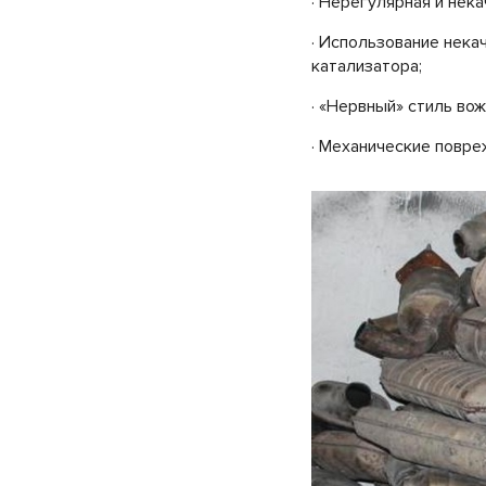
· Нерегулярная и нек
· Использование нека
катализатора;
· «Нервный» стиль вож
· Механические повре