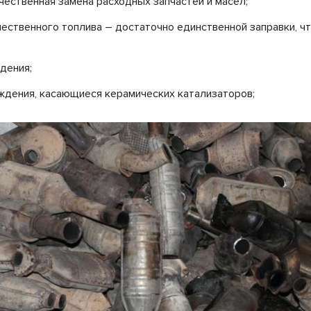
ачественная замена расходных запчастей и масел;
чественного топлива – достаточно единственной заправки, ч
дения;
ждения, касающиеся керамических катализаторов;