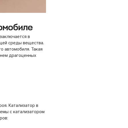
томобиле
заключается в
щей среды вещества.
о автомобиля. Такая
в нем драгоценных
роя. Катализатор в
лемы с катализатором
ров: