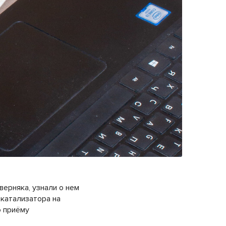
верняка, узнали о нем
 катализатора на
о приёму