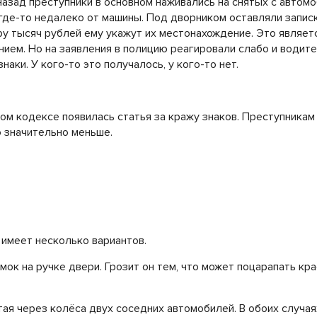
назад преступники в основном наживались на снятых с автомо
 где-то недалеко от машины. Под дворником оставляли записк
ару тысяч рублей ему укажут их местонахождение. Это являе
ием. Но на заявления в полицию реагировали слабо и водит
наки. У кого-то это получалось, у кого-то нет.
ом кодексе появилась статья за кражу знаков. Преступникам 
о значительно меньше.
имеет несколько вариантов.
мок на ручке двери. Грозит он тем, что может поцарапать кра
тая через колёса двух соседних автомобилей. В обоих случ