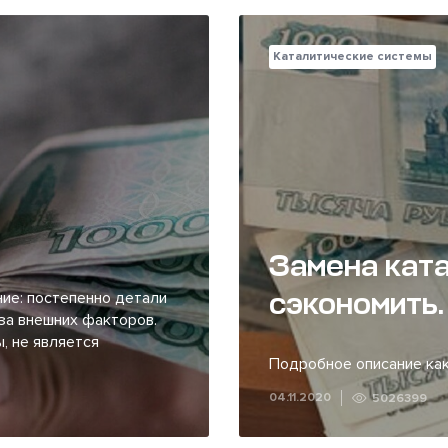
Каталитические системы
Замена ката
сэкономить.
ие: постепенно детали
за внешних факторов.
, не является
Подробное описание как
04.11.2020
5026399