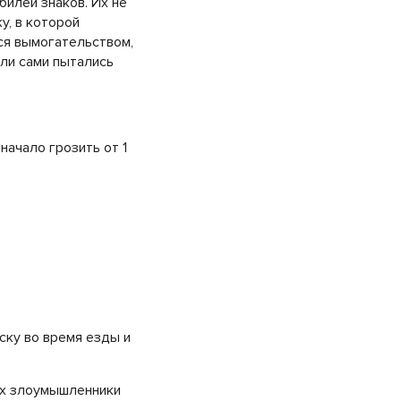
билей знаков. Их не
у, в которой
тся вымогательством,
ели сами пытались
начало грозить от 1
ску во время езды и
аях злоумышленники