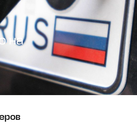
о на
еров