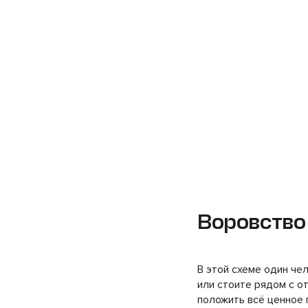
Воровство
В этой схеме один че
или стоите рядом с о
положить всё ценное 