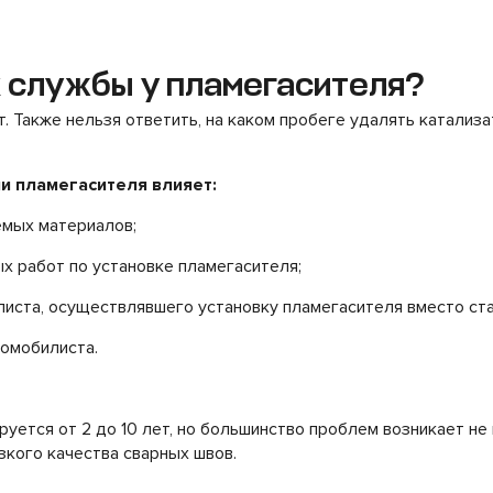
 службы у пламегасителя?
т. Также нельзя ответить, на каком пробеге удалять катализа
ии пламегасителя влияет:
емых материалов;
х работ по установке пламегасителя;
иста, осуществлявшего установку пламегасителя вместо ста
томобилиста.
руется от 2 до 10 лет, но большинство проблем возникает не 
изкого качества сварных швов.