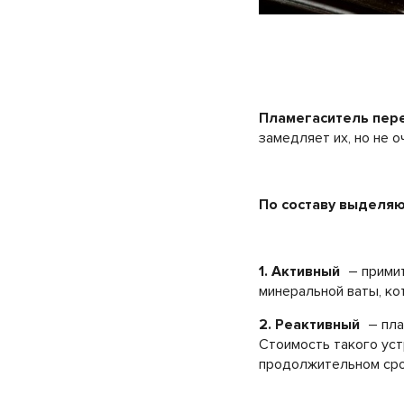
Пламегаситель пер
замедляет их, но не о
По составу выделя
1. Активный
– примит
минеральной ваты, ко
2. Реактивный
– пла
Стоимость такого уст
продолжительном сро