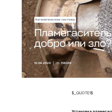
Каталитические системы
Пламегаситель
добро или зло?
10.06.2020
136305
$_QUOTE1$
Установка пламегас