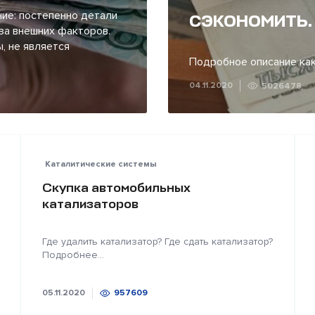
сэкономить.
ие: постепенно детали
за внешних факторов.
, не является
Подробное описание как
04.11.2020
5026478
Каталитические системы
Скупка автомобильных
катализаторов
Где удалить катализатор? Где сдать катализатор?
Подробнее...
05.11.2020
957609