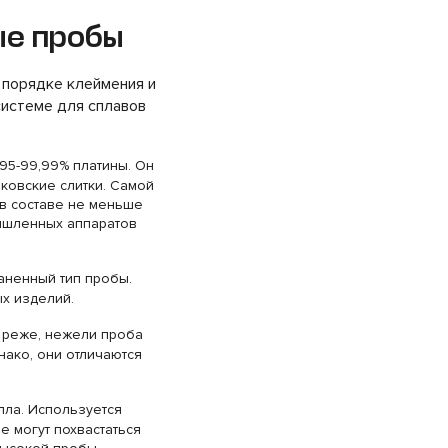
ые пробы
 порядке клеймения и
системе для сплавов
95-99,99% платины. Он
ковские слитки. Самой
 в составе не меньше
мышленных аппаратов
аненный тип пробы.
х изделий.
 реже, нежели проба
нако, они отличаются
лла. Используется
е могут похвастаться