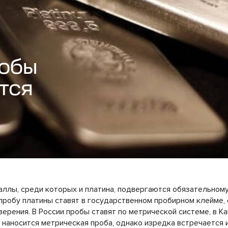
робы
тся
ллы, среди которых и платина, подвергаются обязательном
робу платины ставят в государственном пробирном клейме, 
верения. В России пробы ставят по метрической системе, в К
 наносится метрическая проба, однако изредка встречается и