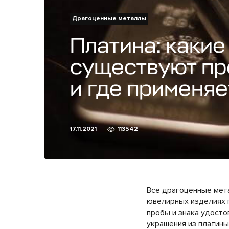
Драгоценные металлы
Платина: какие
существуют п
и где применяе
17.11.2021
113542
Все драгоценные мета
ювелирных изделиях п
пробы и знака удосто
украшения из платины