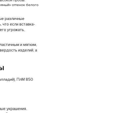
высокой пробы.
ряный» оттенок белого
мые различные
, что если вставка-
его угрожать,
ластичным и мягким,
вердость изделий, а
ны
алладий), ПлМ 850
ные украшения.