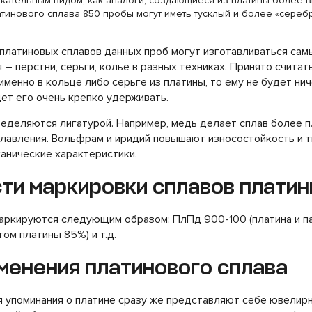
кательным видом, как аналоги, создающиеся из платины более 
тинового сплава 850 пробы могут иметь тусклый и более «сереб
 платиновых сплавов данных проб могут изготавливаться са
 перстни, серьги, колье в разных техниках. Принято считать
именно в кольце либо серьге из платины, то ему не будет нич
ет его очень крепко удерживать.
еделяются лигатурой. Например, медь делает сплав более п
лавления. Вольфрам и иридий повышают износостойкость и т
анические характеристики.
ти маркировки сплавов плати
аркируются следующим образом: ПлПд 900-100 (платина и п
том платины 85%) и т.д.
менения платинового сплава
 упоминания о платине сразу же представляют себе ювелир