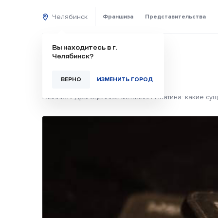
Челябинск
Франшиза
Представительства
Вы находитесь в г.
Челябинск?
ВЕРНО
ИЗМЕНИТЬ ГОРОД
Главная
/
Драгоценные металлы
/
Платина: какие су