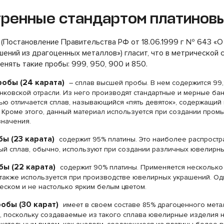
ренные стандартом платинов
(Постановление Правительства РФ от 18.06.1999 г № 643 «О
ений из драгоценных металлов») гласит, что в метрической 
енять такие пробы: 999, 950, 900 и 850.
обы (24 карата)
– сплав высшей пробы. В нем содержится 99,
нковской отрасли. Из него производят стандартные и мерные бан
ю отличается сплав, называющийся «пять девяток», содержащий
 Кроме этого, данный материал используется при создании про
значения.
ы (23 карата)
содержит 95% платины. Это наиболее распростр
ый сплав, обычно, используют при создании различных ювелирны
ы (22 карата)
содержит 90% платины. Применяется несколько
 также используется при производстве ювелирных украшений. Од
ском и не настолько ярким белым цветом.
обы (30 карат)
имеет в своем составе 85% драгоценного мета
, поскольку создаваемые из такого сплава ювелирные изделия н