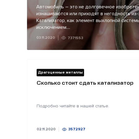
Автомобиль – это не долговечное изобретен
изнашиваются или приходят в негодность из-
Катализатор, как элемент выхлопной системы
исключением....
03.11.2020
7371553
Драгоценные металлы
Сколько стоит сдать катализатор
Подробно читайте в нашей статье.
02.11.2020
3572927