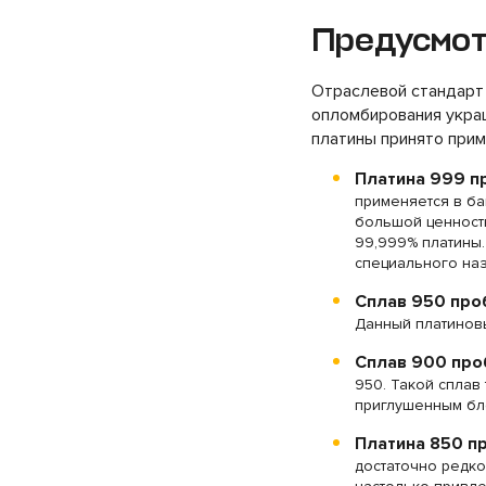
Предусмот
Отраслевой стандарт 
опломбирования украш
платины принято прим
Платина 999 пр
применяется в ба
большой ценность
99,999% платины.
специального на
Сплав 950 проб
Данный платинов
Сплав 900 проб
950. Такой сплав
приглушенным бле
Платина 850 пр
достаточно редко