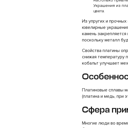
настолько привле
Украшения из пла
цвета.
Из упругих и прочных
ювелирные украшения –
камень закрепляется 
поскольку металл буд
Свойства платины опр
снижая температуру п
кобальт улучшает мех
Особеннос
Платиновые сплавы м
(платина и медь, при э
Сфера при
Многие люди во время