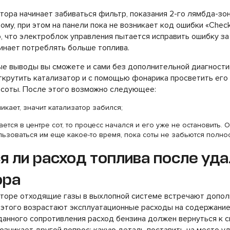
атора начинает забиваться фильтр, показания 2-го лямбда-з
му, при этом на панели пока не возникает код ошибки «Check
о, что электроблок управления пытается исправить ошибку за 
инает потреблять больше топлива.
е выводы вы сможете и сами без дополнительной диагности
ткрутить катализатор и с помощью фонарика просветить его
 соты. После этого возможно следующее:
икает, значит катализатор забился;
ется в центре сот, то процесс начался и его уже не остановить.
ьзоваться им еще какое-то время, пока соты не забьются полно
 ли расход топлива после уд
ора
аторе отходящие газы в выхлопной системе встречают допо
 этого возрастают эксплуатационные расходы на содержание 
данного сопротивления расход бензина должен вернуться к 