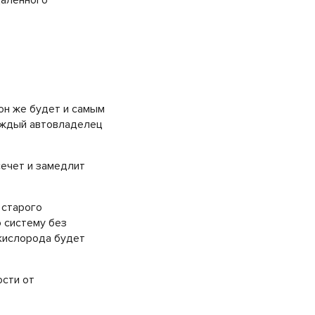
даленного
он же будет и самым
каждый автовладелец
ечет и замедлит
 старого
ю систему без
 кислорода будет
ости от