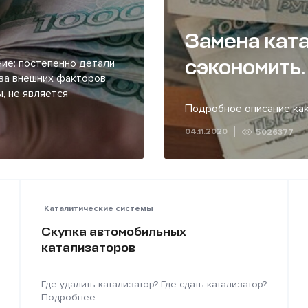
Замена ката
сэкономить.
ие: постепенно детали
за внешних факторов.
, не является
Подробное описание как
04.11.2020
5026377
Каталитические системы
Скупка автомобильных
катализаторов
Где удалить катализатор? Где сдать катализатор?
Подробнее...