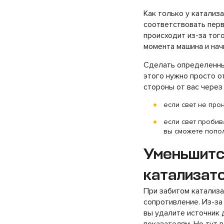
Как только у катализ
соответствовать перво
происходит из-за тог
момента машина и нач
Сделать определенны
этого нужно просто о
стороны от вас через
если свет не прон
если свет пробива
вы сможете попол
Уменьшится
катализат
При забитом катализ
сопротивление. Из-за
вы удалите источник 