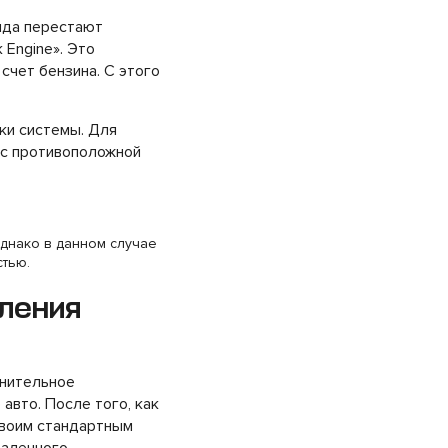
онда перестают
 Engine». Это
счет бензина. С этого
ки системы. Для
 с противоположной
 Однако в данном случае
стью.
аления
лнительное
авто. После того, как
своим стандартным