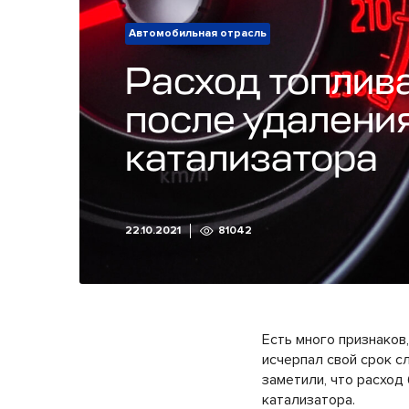
Автомобильная отрасль
Расход топлив
после удалени
катализатора
22.10.2021
81042
Есть много признаков
исчерпал свой срок с
заметили, что расход
катализатора.