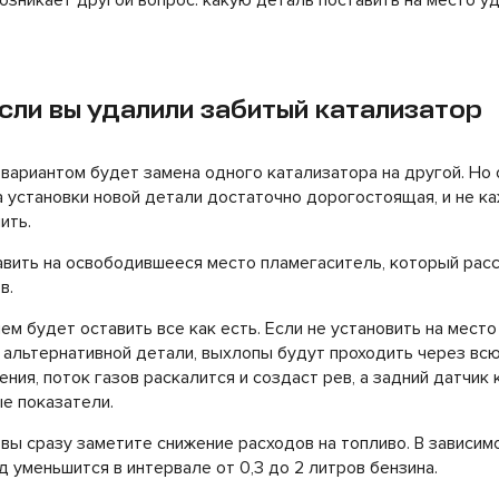
возникает другой вопрос: какую деталь поставить на место у
если вы удалили забитый катализатор
ариантом будет замена одного катализатора на другой. Но 
 установки новой детали достаточно дорогостоящая, и не 
ить.
вить на освободившееся место пламегаситель, который расс
в.
 будет оставить все как есть. Если не установить на место
 альтернативной детали, выхлопы будут проходить через вс
ния, поток газов раскалится и создаст рев, а задний датчик
е показатели.
 вы сразу заметите снижение расходов на топливо. В зависим
д уменьшится в интервале от 0,3 до 2 литров бензина.