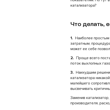
показателям. Но тут 
катализатора?
Что делать, 
1.
Наиболее простым в
затратным, процедура
может ее себе позвол
2.
Проще всего поста
поток выхлопных газо
3.
Наихудшим решением
катализатора никакой
малейшего сопротивле
высвечивать критичны
Заменив катализатор,
производителя, расхо