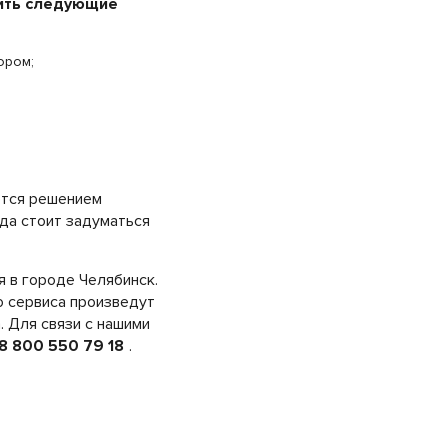
чить следующие
ором;
ется решением
да стоит задуматься
 в городе Челябинск.
о сервиса произведут
 Для связи с нашими
8 800 550 79 18
.