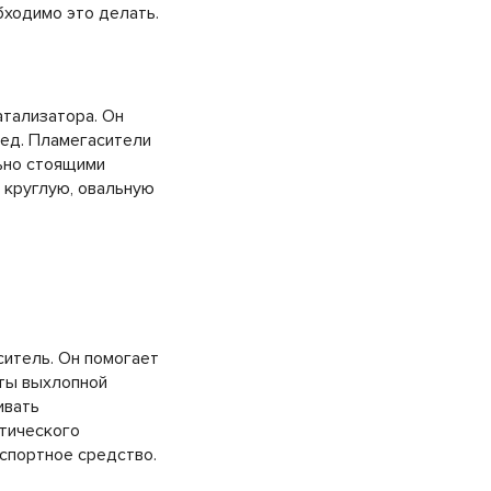
бходимо это делать.
атализатора. Он
ед. Пламегасители
ьно стоящими
 круглую, овальную
ситель. Он помогает
ты выхлопной
ивать
итического
нспортное средство.