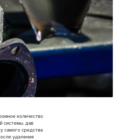
ромное количество
й системы, дав
ку самого средства
после удаления