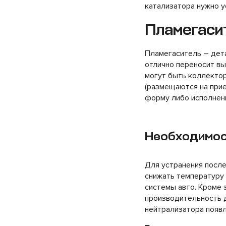
катализатора нужно у
Пламегасит
Пламегаситель – дета
отлично переносит в
могут быть коллекто
(размещаются на прие
форму либо исполнени
Необходимос
Для устранения после
снижать температуру
системы авто. Кроме 
производительность д
нейтрализатора появл