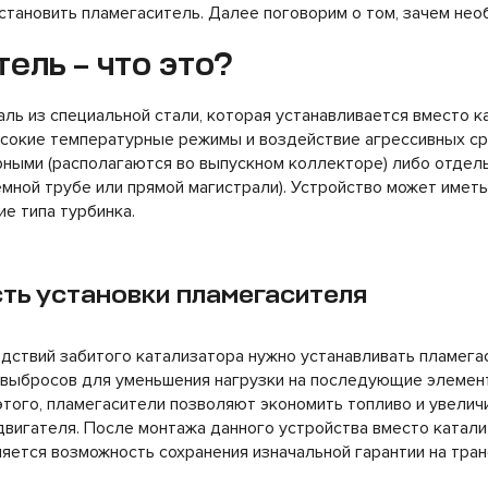
становить пламегаситель. Далее поговорим о том, зачем нео
ель – что это?
ль из специальной стали, которая устанавливается вместо к
ысокие температурные режимы и воздействие агрессивных ср
рными (располагаются во выпускном коллекторе) либо отдел
мной трубе или прямой магистрали). Устройство может иметь
е типа турбинка.
ть установки пламегасителя
дствий забитого катализатора нужно устанавливать пламега
 выбросов для уменьшения нагрузки на последующие элемен
этого, пламегасители позволяют экономить топливо и увелич
вигателя. После монтажа данного устройства вместо катал
яется возможность сохранения изначальной гарантии на тра