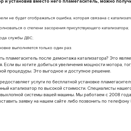
р и установив вместо него пламегаситель, можно полу
ели не будет отображаться ошибка, которая связана с катализат
олноваться о степени засорения присутствующего катализатора;
ода службы ДВС;
новке выполняется только один раз.
ать пламегаситель после демонтажа катализатора? Это явля
. Если вы хотите добиться увеличения мощности мотора, тог
ной процедуры. Это выгодное и доступное решение.
редоставляет услуги по бесплатной установке пламегасителя
ный катализатор по высокой стоимости. Специалисты нашег
выхлопной системы вашей машины. Мы работаем с 2008 года.
ставить заявку на нашем сайте либо позвонить по телефону