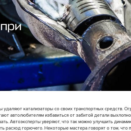
 при
ы удаляют катализаторы со своих транспортных средств. Ог
ают автолюбителям избавиться от забитой детали выхлопно
ть. Автоэксперты уверяют, что так можно улучшить динами
ть расход горючего. Некоторые мастера говорят о том, что 